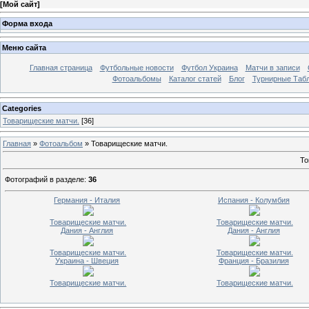
[
Мой сайт
]
Форма входа
Меню сайта
Главная страница
Футбольные новости
Футбол Украина
Матчи в записи
Фотоальбомы
Каталог статей
Блог
Турнирные Таб
Categories
Товарищеские матчи.
[36]
Главная
»
Фотоальбом
» Товарищеские матчи.
То
Фотографий в разделе
:
36
Германия - Италия
Испания - Колумбия
Товарищеские матчи.
Товарищеские матчи.
Дания - Англия
Дания - Англия
Товарищеские матчи.
Товарищеские матчи.
Украина - Швеция
Франция - Бразилия
Товарищеские матчи.
Товарищеские матчи.