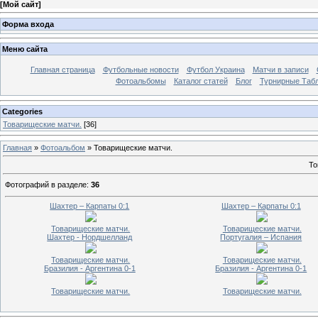
[
Мой сайт
]
Форма входа
Меню сайта
Главная страница
Футбольные новости
Футбол Украина
Матчи в записи
Фотоальбомы
Каталог статей
Блог
Турнирные Таб
Categories
Товарищеские матчи.
[36]
Главная
»
Фотоальбом
» Товарищеские матчи.
То
Фотографий в разделе
:
36
Шахтер – Карпаты 0:1
Шахтер – Карпаты 0:1
Товарищеские матчи.
Товарищеские матчи.
Шахтер - Нордшелланд
Португалия – Испания
Товарищеские матчи.
Товарищеские матчи.
Бразилия - Аргентина 0-1
Бразилия - Аргентина 0-1
Товарищеские матчи.
Товарищеские матчи.