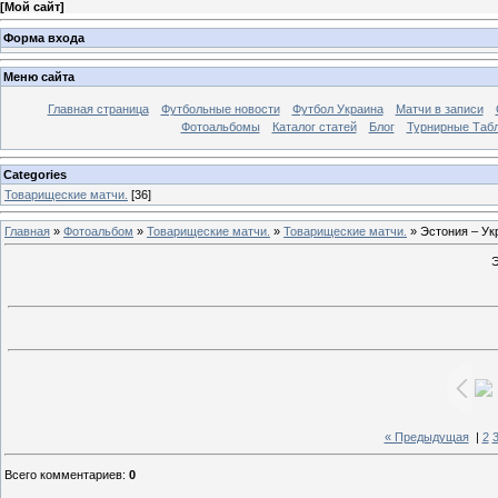
[
Мой сайт
]
Форма входа
Меню сайта
Главная страница
Футбольные новости
Футбол Украина
Матчи в записи
Фотоальбомы
Каталог статей
Блог
Турнирные Таб
Categories
Товарищеские матчи.
[36]
Главная
»
Фотоальбом
»
Товарищеские матчи.
»
Товарищеские матчи.
» Эстония – Ук
Э
« Предыдущая
|
2
Всего комментариев
:
0