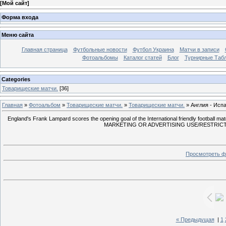
[
Мой сайт
]
Форма входа
Меню сайта
Главная страница
Футбольные новости
Футбол Украина
Матчи в записи
Фотоальбомы
Каталог статей
Блог
Турнирные Таб
Categories
Товарищеские матчи.
[36]
Главная
»
Фотоальбом
»
Товарищеские матчи.
»
Товарищеские матчи.
» Англия - Испа
England's Frank Lampard scores the opening goal of the International friendly footbal
MARKETING OR ADVERTISING USE/RESTRICTED 
Просмотреть ф
« Предыдущая
|
1