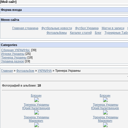
[
Мой сайт
]
Форма входа
Меню сайта
Главная страница
Футбольные новости
Футбол Украина
Матчи в записи
Фотоальбомы
Каталог статей
Блог
Турнирные Таб
Categories
Сборная УКРАИНЫ.
[39]
Игроки Украины
[25]
Тренера Украины
[18]
Украина разное
[19]
Главная
»
Фотоальбом
»
УКРАИНА
» Тренера Украины
Фотографий в альбоме
:
18
Блохин
Блохин
Тренера Украины
Тренера Украины
Юрий Калитвинцев
Юрий Калитвинцев
Тренера Украины
Тренера Украины
Маркевич
Маркевич