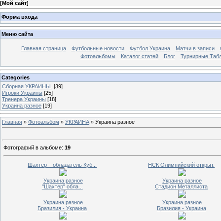
[
Мой сайт
]
Форма входа
Меню сайта
Главная страница
Футбольные новости
Футбол Украина
Матчи в записи
Фотоальбомы
Каталог статей
Блог
Турнирные Таб
Categories
Сборная УКРАИНЫ.
[39]
Игроки Украины
[25]
Тренера Украины
[18]
Украина разное
[19]
Главная
»
Фотоальбом
»
УКРАИНА
» Украина разное
Фотографий в альбоме
:
19
Шахтер – обладатель Куб...
НСК Олимпийский открыт.
Украина разное
Украина разное
"Шахтер" обла...
Стадион Металлиста
Украина разное
Украина разное
Бразилия - Украина
Бразилия - Украина