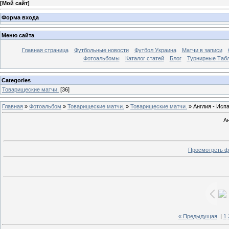
[
Мой сайт
]
Форма входа
Меню сайта
Главная страница
Футбольные новости
Футбол Украина
Матчи в записи
Фотоальбомы
Каталог статей
Блог
Турнирные Таб
Categories
Товарищеские матчи.
[36]
Главная
»
Фотоальбом
»
Товарищеские матчи.
»
Товарищеские матчи.
» Англия - Испа
Ан
Просмотреть ф
« Предыдущая
|
1