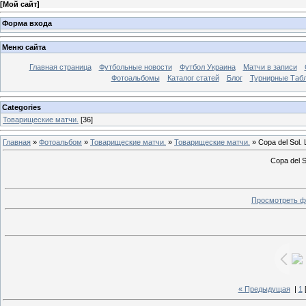
[
Мой сайт
]
Форма входа
Меню сайта
Главная страница
Футбольные новости
Футбол Украина
Матчи в записи
Фотоальбомы
Каталог статей
Блог
Турнирные Таб
Categories
Товарищеские матчи.
[36]
Главная
»
Фотоальбом
»
Товарищеские матчи.
»
Товарищеские матчи.
» Copa del Sol
Copa del 
Просмотреть ф
« Предыдущая
|
1