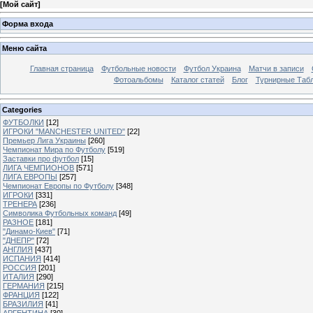
[
Мой сайт
]
Форма входа
Меню сайта
Главная страница
Футбольные новости
Футбол Украина
Матчи в записи
Фотоальбомы
Каталог статей
Блог
Турнирные Таб
Categories
ФУТБОЛКИ
[12]
ИГРОКИ "MANCHESTER UNITED"
[22]
Премьер Лига Украины
[260]
Чемпионат Мира по Футболу
[519]
Заставки про футбол
[15]
ЛИГА ЧЕМПИОНОВ
[571]
ЛИГА ЕВРОПЫ
[257]
Чемпионат Европы по Футболу
[348]
ИГРОКИ
[331]
ТРЕНЕРА
[236]
Символика Футбольных команд
[49]
РАЗНОЕ
[181]
"Динамо-Киев"
[71]
"ДНЕПР"
[72]
АНГЛИЯ
[437]
ИСПАНИЯ
[414]
РОССИЯ
[201]
ИТАЛИЯ
[290]
ГЕРМАНИЯ
[215]
ФРАНЦИЯ
[122]
БРАЗИЛИЯ
[41]
АРГЕНТИНА
[30]