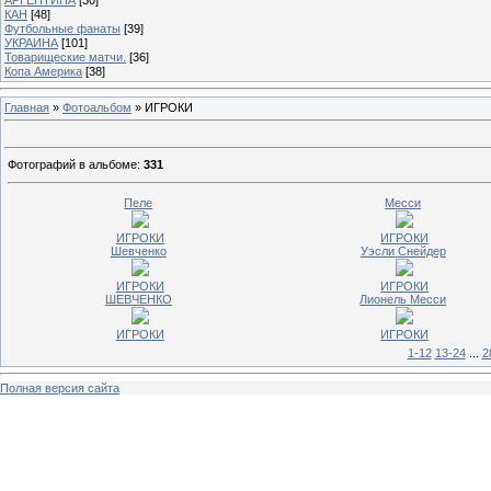
КАН
[48]
Футбольные фанаты
[39]
УКРАИНА
[101]
Товарищеские матчи.
[36]
Копа Америка
[38]
Главная
»
Фотоальбом
» ИГРОКИ
Фотографий в альбоме
:
331
Пеле
Месси
ИГРОКИ
ИГРОКИ
Шевченко
Уэсли Снейдер
ИГРОКИ
ИГРОКИ
ШЕВЧЕНКО
Лионель Месси
ИГРОКИ
ИГРОКИ
1-12
13-24
...
2
Полная версия сайта