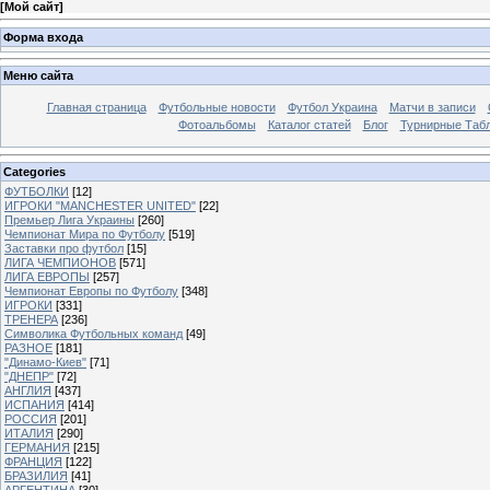
[
Мой сайт
]
Форма входа
Меню сайта
Главная страница
Футбольные новости
Футбол Украина
Матчи в записи
Фотоальбомы
Каталог статей
Блог
Турнирные Таб
Categories
ФУТБОЛКИ
[12]
ИГРОКИ "MANCHESTER UNITED"
[22]
Премьер Лига Украины
[260]
Чемпионат Мира по Футболу
[519]
Заставки про футбол
[15]
ЛИГА ЧЕМПИОНОВ
[571]
ЛИГА ЕВРОПЫ
[257]
Чемпионат Европы по Футболу
[348]
ИГРОКИ
[331]
ТРЕНЕРА
[236]
Символика Футбольных команд
[49]
РАЗНОЕ
[181]
"Динамо-Киев"
[71]
"ДНЕПР"
[72]
АНГЛИЯ
[437]
ИСПАНИЯ
[414]
РОССИЯ
[201]
ИТАЛИЯ
[290]
ГЕРМАНИЯ
[215]
ФРАНЦИЯ
[122]
БРАЗИЛИЯ
[41]
АРГЕНТИНА
[30]