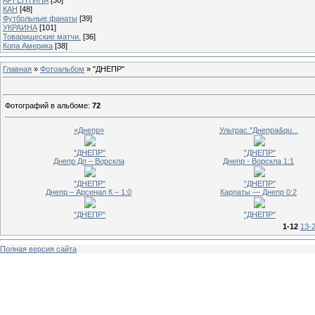
КАН
[48]
Футбольные фанаты
[39]
УКРАИНА
[101]
Товарищеские матчи.
[36]
Копа Америка
[38]
Главная
»
Фотоальбом
» "ДНЕПР"
Фотографий в альбоме
:
72
«Днепр»
Ультрас "Днепра&qu...
"ДНЕПР"
"ДНЕПР"
Днепр Дп – Ворскла
Днепр - Ворскла 1:1
"ДНЕПР"
"ДНЕПР"
Днепр – Арсенал К – 1:0
Карпаты — Днепр 0:2
"ДНЕПР"
"ДНЕПР"
1-12
13-
Полная версия сайта