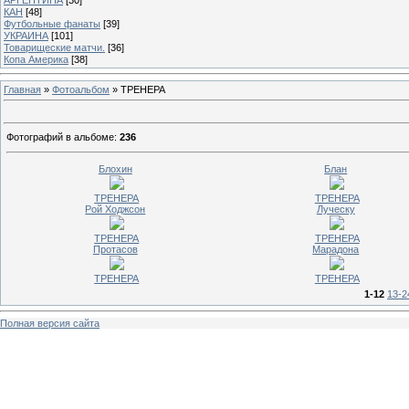
КАН
[48]
Футбольные фанаты
[39]
УКРАИНА
[101]
Товарищеские матчи.
[36]
Копа Америка
[38]
Главная
»
Фотоальбом
» ТРЕНЕРА
Фотографий в альбоме
:
236
Блохин
Блан
ТРЕНЕРА
ТРЕНЕРА
Рой Ходжсон
Луческу
ТРЕНЕРА
ТРЕНЕРА
Протасов
Марадона
ТРЕНЕРА
ТРЕНЕРА
1-12
13-2
Полная версия сайта