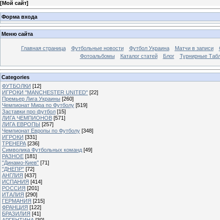
[
Мой сайт
]
Форма входа
Меню сайта
Главная страница
Футбольные новости
Футбол Украина
Матчи в записи
Фотоальбомы
Каталог статей
Блог
Турнирные Таб
Categories
ФУТБОЛКИ
[12]
ИГРОКИ "MANCHESTER UNITED"
[22]
Премьер Лига Украины
[260]
Чемпионат Мира по Футболу
[519]
Заставки про футбол
[15]
ЛИГА ЧЕМПИОНОВ
[571]
ЛИГА ЕВРОПЫ
[257]
Чемпионат Европы по Футболу
[348]
ИГРОКИ
[331]
ТРЕНЕРА
[236]
Символика Футбольных команд
[49]
РАЗНОЕ
[181]
"Динамо-Киев"
[71]
"ДНЕПР"
[72]
АНГЛИЯ
[437]
ИСПАНИЯ
[414]
РОССИЯ
[201]
ИТАЛИЯ
[290]
ГЕРМАНИЯ
[215]
ФРАНЦИЯ
[122]
БРАЗИЛИЯ
[41]
АРГЕНТИНА
[30]