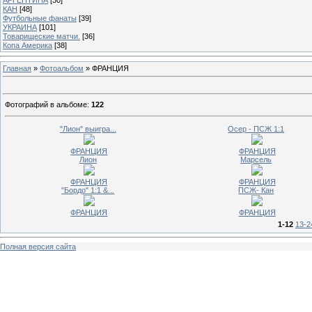
КАН
[48]
Футбольные фанаты
[39]
УКРАИНА
[101]
Товарищеские матчи.
[36]
Копа Америка
[38]
Главная
»
Фотоальбом
» ФРАНЦИЯ
Фотографий в альбоме
:
122
"Лион" выигра...
Осер - ПСЖ 1:1
ФРАНЦИЯ
ФРАНЦИЯ
Лион
Марсель
ФРАНЦИЯ
ФРАНЦИЯ
"Бордо" 1:1 &...
ПСЖ- Кан
ФРАНЦИЯ
ФРАНЦИЯ
1-12
13-2
Полная версия сайта