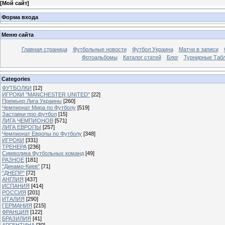
[
Мой сайт
]
Форма входа
Меню сайта
Главная страница
Футбольные новости
Футбол Украина
Матчи в записи
Фотоальбомы
Каталог статей
Блог
Турнирные Таб
Categories
ФУТБОЛКИ
[12]
ИГРОКИ "MANCHESTER UNITED"
[22]
Премьер Лига Украины
[260]
Чемпионат Мира по Футболу
[519]
Заставки про футбол
[15]
ЛИГА ЧЕМПИОНОВ
[571]
ЛИГА ЕВРОПЫ
[257]
Чемпионат Европы по Футболу
[348]
ИГРОКИ
[331]
ТРЕНЕРА
[236]
Символика Футбольных команд
[49]
РАЗНОЕ
[181]
"Динамо-Киев"
[71]
"ДНЕПР"
[72]
АНГЛИЯ
[437]
ИСПАНИЯ
[414]
РОССИЯ
[201]
ИТАЛИЯ
[290]
ГЕРМАНИЯ
[215]
ФРАНЦИЯ
[122]
БРАЗИЛИЯ
[41]
АРГЕНТИНА
[30]