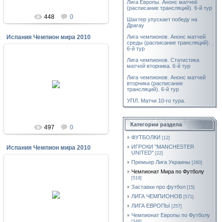
Лига Европы. Анонс матчей
(расписание трансляций). 6-й тур
448
0
Шахтер упускает победу на
Драгау
Лига чемпионов. Анонс матчей
Испания Чемпион мира 2010
среды (расписание трансляций).
6-й тур
Лига чемпионов. Статистика
матчей вторника. 6-й тур
12.07.2010
Лига чемпионов. Анонс матчей
вторника (расписание
Испания Чемпион мира 2010
трансляций). 6-й тур
Krab
УПЛ. Матчи 10-го тура.
Категории раздела
497
0
ФУТБОЛКИ
[12]
ИГРОКИ "MANCHESTER
Испания Чемпион мира 2010
UNITED"
[22]
Премьер Лига Украины
[260]
Чемпионат Мира по Футболу
[519]
12.07.2010
Заставки про футбол
[15]
Испания Чемпион мира 2010
ЛИГА ЧЕМПИОНОВ
[571]
ЛИГА ЕВРОПЫ
Krab
[257]
Чемпионат Европы по Футболу
[348]