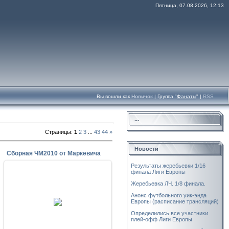
Пятница, 07.08.2026, 12:13
Вы вошли как
Новичок
|
Группа
"
Фанаты
"
|
RSS
...
Страницы
:
1
2
3
...
43
44
»
Новости
Сборная ЧМ2010 от Маркевича
Результаты жеребьевки 1/16
финала Лиги Европы
Жеребьевка ЛЧ. 1/8 финала.
14.07.2010
Анонс футбольного уик-энда
Европы (расписание трансляций)
Сборная ЧМ2010 от Маркевича
Определились все участники
Krab
плей-офф Лиги Европы