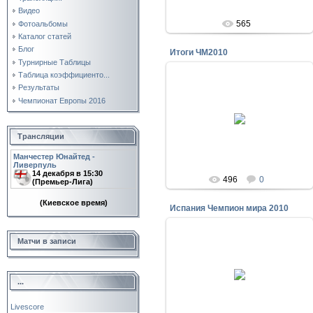
Видео
565
Фотоальбомы
Каталог статей
Блог
Итоги ЧМ2010
Турнирные Таблицы
Таблица коэффициенто...
Результаты
Чемпионат Европы 2016
14.07.2010
Итоги ЧМ2010
Krab
Трансляции
Манчестер Юнайтед -
Ливерпуль
14 декабря в 15:30
496
0
(Премьер-Лига)
(Киевское время)
Испания Чемпион мира 2010
Матчи в записи
12.07.2010
Испания Чемпион мира 2010
...
Krab
Livescore