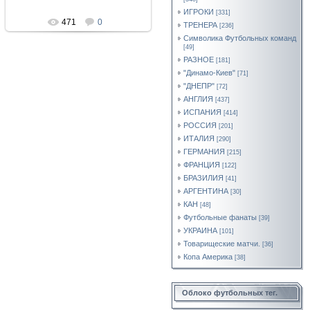
ИГРОКИ
[331]
471
0
ТРЕНЕРА
[236]
Символика Футбольных команд
[49]
РАЗНОЕ
[181]
"Динамо-Киев"
[71]
"ДНЕПР"
[72]
АНГЛИЯ
[437]
ИСПАНИЯ
[414]
РОССИЯ
[201]
ИТАЛИЯ
[290]
ГЕРМАНИЯ
[215]
ФРАНЦИЯ
[122]
БРАЗИЛИЯ
[41]
АРГЕНТИНА
[30]
КАН
[48]
Футбольные фанаты
[39]
УКРАИНА
[101]
Товарищеские матчи.
[36]
Копа Америка
[38]
Облоко футбольных тег.