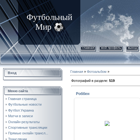
Футбольный
Мир
главная
мой профиль
выход
Главная
»
Фотоальбом
»
Вход
Фотографий в разделе
:
519
Меню сайта
Роббен
Главная страница
Футбольные новости
Футбол Украина
14.06.2014
Матчи в записи
Роббен (Испания - Нидерланды
Онлайн-результаты
1:5)
Спортивные трансляции
Krab
Прямые онлайн трансл...
Трансляции.