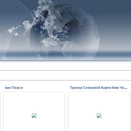
ван Перси
Тренер Северной Кореи Ким Чон Хона
31.07.2010
14.06.2014
Ким Чон Хона исключили из рядов
ван Перси (Испания —
Трудовой партии Кореи и,
Нидерланды 1:5)
говорят, отправили на стройку.
Krab
Krab