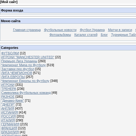
[
Мой сайт
]
Форма входа
Меню сайта
Главная страница
Футбольные новости
Футбол Украина
Матчи в записи
Фотоальбомы
Каталог статей
Блог
Турнирные Таб
Categories
ФУТБОЛКИ
[12]
ИГРОКИ "MANCHESTER UNITED"
[22]
Премьер Лига Украины
[260]
Чемпионат Мира по Футболу
[519]
Заставки про футбол
[15]
ЛИГА ЧЕМПИОНОВ
[571]
ЛИГА ЕВРОПЫ
[257]
Чемпионат Европы по Футболу
[348]
ИГРОКИ
[331]
ТРЕНЕРА
[236]
Символика Футбольных команд
[49]
РАЗНОЕ
[181]
"Динамо-Киев"
[71]
"ДНЕПР"
[72]
АНГЛИЯ
[437]
ИСПАНИЯ
[414]
РОССИЯ
[201]
ИТАЛИЯ
[290]
ГЕРМАНИЯ
[215]
ФРАНЦИЯ
[122]
БРАЗИЛИЯ
[41]
АРГЕНТИНА
[30]