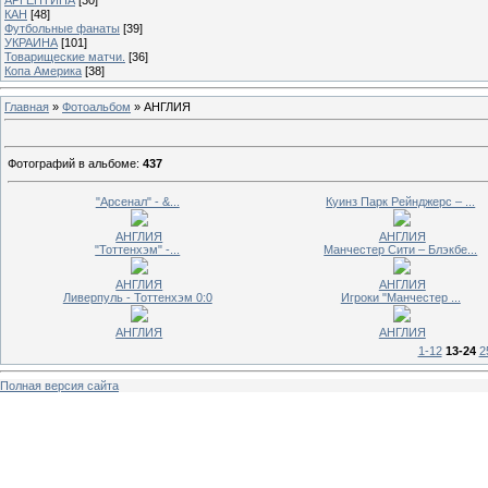
КАН
[48]
Футбольные фанаты
[39]
УКРАИНА
[101]
Товарищеские матчи.
[36]
Копа Америка
[38]
Главная
»
Фотоальбом
» АНГЛИЯ
Фотографий в альбоме
:
437
"Арсенал" - &...
Куинз Парк Рейнджерс – ...
АНГЛИЯ
АНГЛИЯ
"Тоттенхэм" -...
Манчестер Сити – Блэкбе...
АНГЛИЯ
АНГЛИЯ
Ливерпуль - Тоттенхэм 0:0
Игроки "Манчестер ...
АНГЛИЯ
АНГЛИЯ
1-12
13-24
2
Полная версия сайта