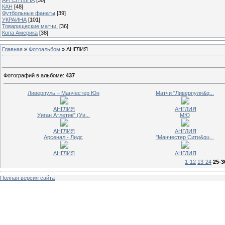
КАН
[48]
Футбольные фанаты
[39]
УКРАИНА
[101]
Товарищеские матчи.
[36]
Копа Америка
[38]
Главная
»
Фотоальбом
» АНГЛИЯ
Фотографий в альбоме
:
437
Ливерпуль – Манчестер Юн
Матчи "Ливерпуля&q...
АНГЛИЯ
АНГЛИЯ
Уиган Атлетик" (Уи...
МЮ
АНГЛИЯ
АНГЛИЯ
Арсенал - Лидс
"Манчестер Сити&qu...
АНГЛИЯ
АНГЛИЯ
1-12
13-24
25-3
Полная версия сайта