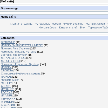
[
Мой сайт
]
Форма входа
Меню сайта
Главная страница
Футбольные новости
Футбол Украина
Матчи в записи
Фотоальбомы
Каталог статей
Блог
Турнирные Таб
Categories
ФУТБОЛКИ
[12]
ИГРОКИ "MANCHESTER UNITED"
[22]
Премьер Лига Украины
[260]
Чемпионат Мира по Футболу
[519]
Заставки про футбол
[15]
ЛИГА ЧЕМПИОНОВ
[571]
ЛИГА ЕВРОПЫ
[257]
Чемпионат Европы по Футболу
[348]
ИГРОКИ
[331]
ТРЕНЕРА
[236]
Символика Футбольных команд
[49]
РАЗНОЕ
[181]
"Динамо-Киев"
[71]
"ДНЕПР"
[72]
АНГЛИЯ
[437]
ИСПАНИЯ
[414]
РОССИЯ
[201]
ИТАЛИЯ
[290]
ГЕРМАНИЯ
[215]
ФРАНЦИЯ
[122]
БРАЗИЛИЯ
[41]
АРГЕНТИНА
[30]