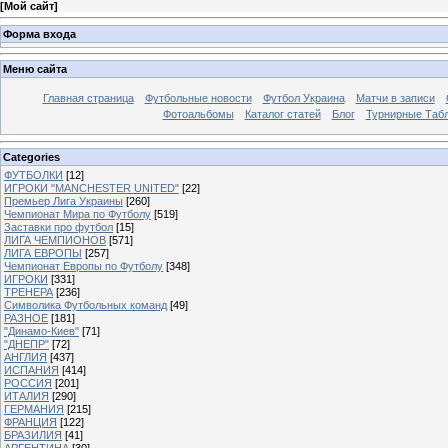
[
Мой сайт
]
Форма входа
Меню сайта
Главная страница
Футбольные новости
Футбол Украина
Матчи в записи
Фотоальбомы
Каталог статей
Блог
Турнирные Таб
Categories
ФУТБОЛКИ
[12]
ИГРОКИ "MANCHESTER UNITED"
[22]
Премьер Лига Украины
[260]
Чемпионат Мира по Футболу
[519]
Заставки про футбол
[15]
ЛИГА ЧЕМПИОНОВ
[571]
ЛИГА ЕВРОПЫ
[257]
Чемпионат Европы по Футболу
[348]
ИГРОКИ
[331]
ТРЕНЕРА
[236]
Символика Футбольных команд
[49]
РАЗНОЕ
[181]
"Динамо-Киев"
[71]
"ДНЕПР"
[72]
АНГЛИЯ
[437]
ИСПАНИЯ
[414]
РОССИЯ
[201]
ИТАЛИЯ
[290]
ГЕРМАНИЯ
[215]
ФРАНЦИЯ
[122]
БРАЗИЛИЯ
[41]
АРГЕНТИНА
[30]