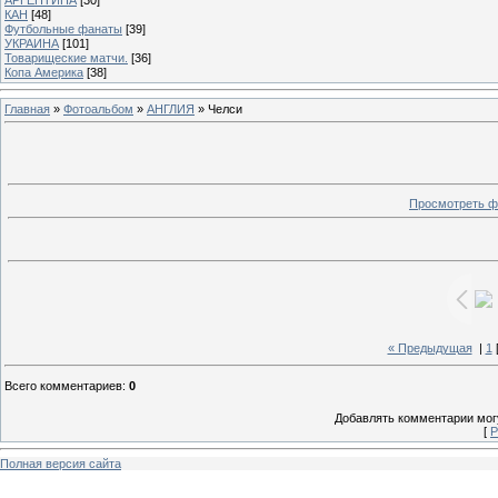
КАН
[48]
Футбольные фанаты
[39]
УКРАИНА
[101]
Товарищеские матчи.
[36]
Копа Америка
[38]
Главная
»
Фотоальбом
»
АНГЛИЯ
» Челси
Просмотреть ф
« Предыдущая
|
1
Всего комментариев
:
0
Добавлять комментарии могу
[
Р
Полная версия сайта