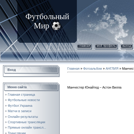
Футбольный
Мир
главная
мой профиль
выход
Главная
»
Фотоальбом
»
АНГЛИЯ
» Манчес
Вход
Меню сайта
Манчестер Юнайтед – Астон Вилла
Главная страница
Футбольные новости
Футбол Украина
Матчи в записи
Онлайн-результаты
Спортивные трансляции
Прямые онлайн трансл...
Трансляции.