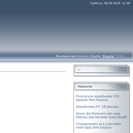
Суббота, 08.08.2026, 12:39
Вы вошли как
Новичок
|
Группа
"
Фанаты
"
|
RSS
...
Новости
Результаты жеребьевки 1/16
финала Лиги Европы
Жеребьевка ЛЧ. 1/8 финала.
Анонс футбольного уик-энда
Европы (расписание трансляций)
Определились все участники
плей-офф Лиги Европы