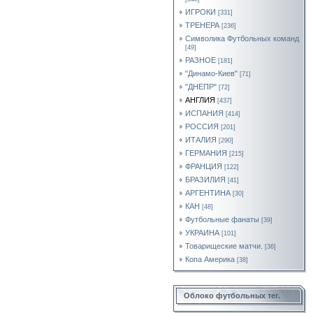
ИГРОКИ
[331]
ТРЕНЕРА
[236]
Символика Футбольных команд
[49]
РАЗНОЕ
[181]
"Динамо-Киев"
[71]
"ДНЕПР"
[72]
АНГЛИЯ
[437]
ИСПАНИЯ
[414]
РОССИЯ
[201]
ИТАЛИЯ
[290]
ГЕРМАНИЯ
[215]
ФРАНЦИЯ
[122]
БРАЗИЛИЯ
[41]
АРГЕНТИНА
[30]
КАН
[48]
Футбольные фанаты
[39]
УКРАИНА
[101]
Товарищеские матчи.
[36]
Копа Америка
[38]
Облоко футбольных тег.