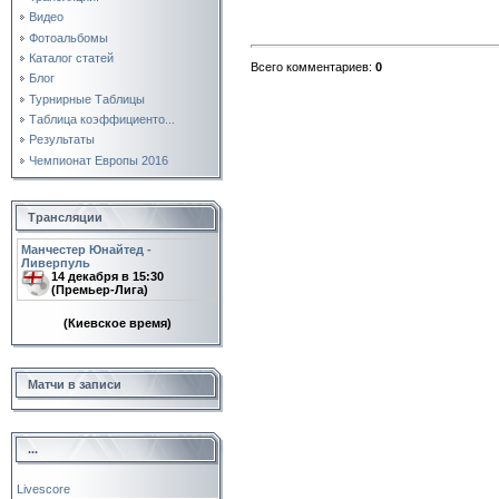
Видео
Фотоальбомы
Каталог статей
Всего комментариев
:
0
Блог
Турнирные Таблицы
Таблица коэффициенто...
Результаты
Чемпионат Европы 2016
Трансляции
Манчестер Юнайтед -
Ливерпуль
14 декабря в 15:30
(Премьер-Лига)
(Киевское время)
Матчи в записи
...
Livescore