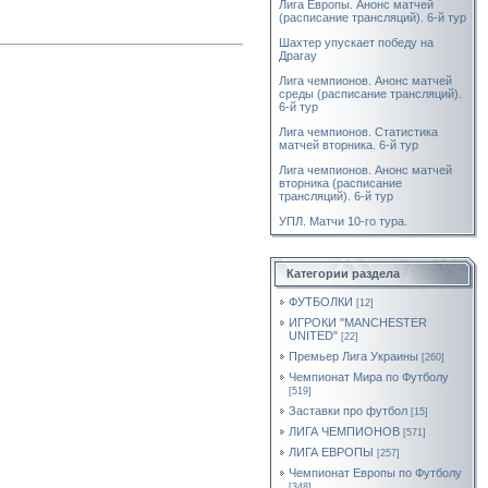
Лига Европы. Анонс матчей
(расписание трансляций). 6-й тур
Шахтер упускает победу на
Драгау
Лига чемпионов. Анонс матчей
среды (расписание трансляций).
6-й тур
Лига чемпионов. Статистика
матчей вторника. 6-й тур
Лига чемпионов. Анонс матчей
вторника (расписание
трансляций). 6-й тур
УПЛ. Матчи 10-го тура.
Категории раздела
ФУТБОЛКИ
[12]
ИГРОКИ "MANCHESTER
UNITED"
[22]
Премьер Лига Украины
[260]
Чемпионат Мира по Футболу
[519]
Заставки про футбол
[15]
ЛИГА ЧЕМПИОНОВ
[571]
ЛИГА ЕВРОПЫ
[257]
Чемпионат Европы по Футболу
[348]