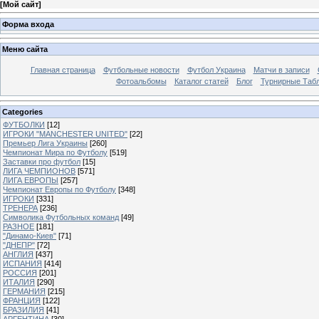
[
Мой сайт
]
Форма входа
Меню сайта
Главная страница
Футбольные новости
Футбол Украина
Матчи в записи
Фотоальбомы
Каталог статей
Блог
Турнирные Таб
Categories
ФУТБОЛКИ
[12]
ИГРОКИ "MANCHESTER UNITED"
[22]
Премьер Лига Украины
[260]
Чемпионат Мира по Футболу
[519]
Заставки про футбол
[15]
ЛИГА ЧЕМПИОНОВ
[571]
ЛИГА ЕВРОПЫ
[257]
Чемпионат Европы по Футболу
[348]
ИГРОКИ
[331]
ТРЕНЕРА
[236]
Символика Футбольных команд
[49]
РАЗНОЕ
[181]
"Динамо-Киев"
[71]
"ДНЕПР"
[72]
АНГЛИЯ
[437]
ИСПАНИЯ
[414]
РОССИЯ
[201]
ИТАЛИЯ
[290]
ГЕРМАНИЯ
[215]
ФРАНЦИЯ
[122]
БРАЗИЛИЯ
[41]
АРГЕНТИНА
[30]