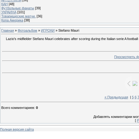
КАН
[48]
Футбольные фанаты
[39]
УКРАИНА
[101]
Товарищеские матчи.
[36]
Копа Америка
[38]
Главная
»
Фотоальбом
»
ИГРОКИ
» Stefano Mauri
Lazio's midfielder Stefano Mauri celebrates after scoring during the Italian serie A fo
Просмотреть ф
« Предыдущая
|
5
6
Всего комментариев
:
0
Добавлять комментарии могу
[
Р
Полная версия сайта