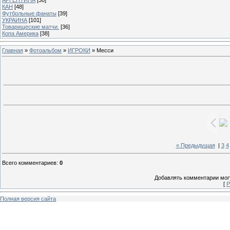
КАН
[48]
Футбольные фанаты
[39]
УКРАИНА
[101]
Товарищеские матчи.
[36]
Копа Америка
[38]
Главная
»
Фотоальбом
»
ИГРОКИ
» Месси
« Предыдущая
|
3
4
Всего комментариев
:
0
Добавлять комментарии могу
[
Р
Полная версия сайта