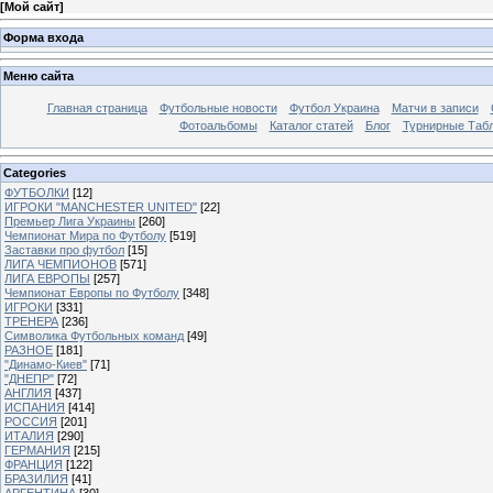
[
Мой сайт
]
Форма входа
Меню сайта
Главная страница
Футбольные новости
Футбол Украина
Матчи в записи
Фотоальбомы
Каталог статей
Блог
Турнирные Таб
Categories
ФУТБОЛКИ
[12]
ИГРОКИ "MANCHESTER UNITED"
[22]
Премьер Лига Украины
[260]
Чемпионат Мира по Футболу
[519]
Заставки про футбол
[15]
ЛИГА ЧЕМПИОНОВ
[571]
ЛИГА ЕВРОПЫ
[257]
Чемпионат Европы по Футболу
[348]
ИГРОКИ
[331]
ТРЕНЕРА
[236]
Символика Футбольных команд
[49]
РАЗНОЕ
[181]
"Динамо-Киев"
[71]
"ДНЕПР"
[72]
АНГЛИЯ
[437]
ИСПАНИЯ
[414]
РОССИЯ
[201]
ИТАЛИЯ
[290]
ГЕРМАНИЯ
[215]
ФРАНЦИЯ
[122]
БРАЗИЛИЯ
[41]
АРГЕНТИНА
[30]